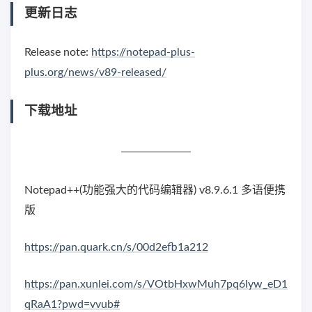
更新日志
Release note:
https://notepad-plus-
plus.org/news/v89-released/
下载地址
Notepad++(功能强大的代码编辑器) v8.9.6.1 多语便携
版
https://pan.quark.cn/s/00d2efb1a212
https://pan.xunlei.com/s/VOtbHxwMuh7pq6Iyw_eD1
qRaA1?pwd=vvub#