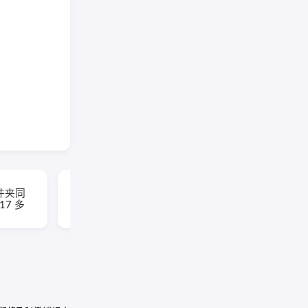
EaseUS Partition
(文件夹同
Master(易我分区大师)
117 多
v20.5.0 Build
202608010610