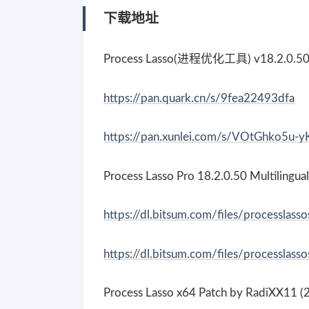
下载地址
Process Lasso(进程优化工具) v18.2.0
https://pan.quark.cn/s/9fea22493dfa
https://pan.xunlei.com/s/VOtGhko
Process Lasso Pro 18.2.0.50 Multilingu
https://dl.bitsum.com/files/processlass
https://dl.bitsum.com/files/processlass
Process Lasso x64 Patch by RadiXX11 