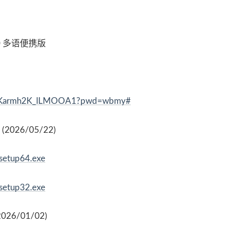
.50 多语便携版
5u-yKarmh2K_lLMOOA1?pwd=wbmy#
al (2026/05/22)
osetup64.exe
osetup32.exe
(2026/01/02)