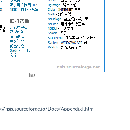
img
s://nsis.sourceforge.io/Docs/AppendixF.html