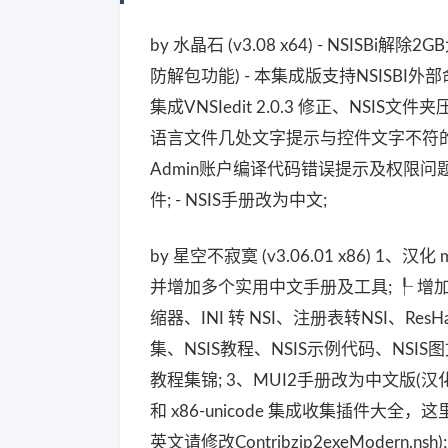
by 水晶石 (v3.08 x64) - NSISB
防解包功能) - 本集成版支持NSISBI外部命
集成VNSIedit 2.0.3 修正、NSIS文
语言文件几处文字提示与控件文字不符的地方
Admin账户编译代码错误提示及权限问题; 
件; - NSIS手册改为中文;
by 星空不寂寞 (v3.06.01 x86) 1
并增加多个实用中文手册及工具; ┞ 增加脚本编
缩器、INI 转 NSI、注册表转NSI、Res
集、NSIS教程、NSIS示例代码、NSIS图
教程集锦; 3、MUI2手册改为中文版(汉化者：
和 x86-unicode 集成收集插件大全，
英文请修改Contribzip2exeModern