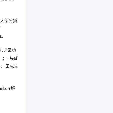
到的大部分插
了
8。
日志记录功
）； ; 集成
； 集成文
anLon 版