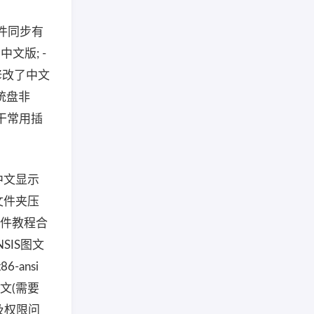
，文件同步有
中文版; -
- 修改了中文
统盘非
若干常用插
为中文显示
S文件夹压
S插件教程合
SIS图文
-ansi
中文(需要
示及权限问