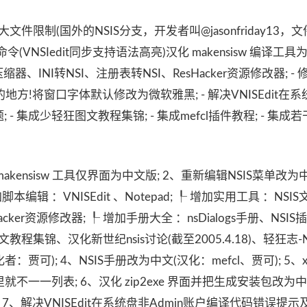
i解除2GB大文件限制(国外的NSIS分支，开发者叫@jasonfriday13
令(VNSIedit同步支持语法高亮)汉化 makensisw 编译工具为
件夹压缩器、INI转NSI、注册表转NSI、ResHacker资源修改器; 
!将窗口字体默认修改为微软雅黑; - 解决VNISEdit在系
- 集成少轻狂图文教程集锦; - 集成mefcl插件教程; - 集成
、汉化 makensisw 工具仅界面为中文版; 2、重新编辑NSIS菜单改
辑 ：VNISEdit 、Notepad; ┞ 增加实用工具 ：NSI
Hacker资源修改器; ┞ 增加手册大全 ：nsDialogs手册、NSI
文教程集锦、汉化新世纪nsis讨论(截至2005.4.18)、轻狂志-N
贾可); 4、NSIS手册改为中文(汉化：mefcl、贾可); 5、x86
这里就不一一列表; 6、汉化 zip2exe 界面并把生成安装包改为
.nsh); 7、解决VNISEdit在系统盘非Admin账户编译代码错误提