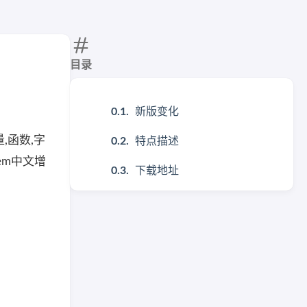
目录
新版变化
量,函数,字
特点描述
tem中文增
下载地址