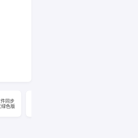
VueScan(扫描仪增强软
源文件同步
件) Pro v9.8.56.11 多语
中文绿色版
便携版