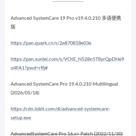
Advanced SystemCare 19 Pro v19.4.0.210 多语便携
版
https://pan.quark.cn/s/2e870818e03e
https://pan.xunlei.com/s/VOtE_N528n5T8yrQpDHe9
o4FA1?pwd=rffj#
Advanced SystemCare Pro 19.4.0.210 Multilingual
(2026/05/18)
https://cdn.iobit.com/dl/advanced-systemcare-
setup.exe
AdvancedSystemCare Pro 16.x+ Patch (2022/11/30)