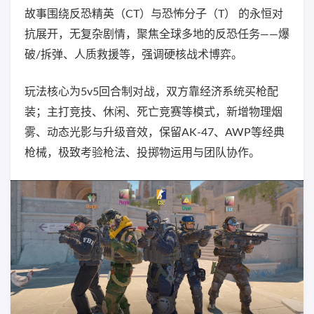
故事围绕反恐精英（CT）与恐怖分子（T） 的永恒对
抗展开，无复杂剧情，聚焦全球多地的反恐任务——爆
破/拆弹、人质救援等，强调硬核战术博弈。
玩法核心为5v5回合制对战，双方靠经济系统买枪配
装；主打竞技、休闲、死亡竞赛等模式，新增物理烟
雾、动态光影与升级音效，保留AK-47、AWP等经典
枪械，极致考验枪法、投掷物运用与团队协作。