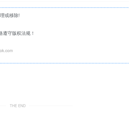
理或移除!
格遵守版权法规！
k.com
THE END