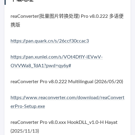
reaConverter(批量图片转换处理) Pro v8.0.222 多语便
携版
https://pan.quark.cn/s/26ccf30ccac3
https://pan.xunlei.com/s/VOt4DfIY-iEVwV-
OVVWa8_TdA1?pwd=qy6y#
reaConverter Pro v8.0.222 Multilingual (2026/05/20)
https://www.reaconverter.com/download/reaConvert
erPro-Setup.exe
reaConverter Pro v8.0.xxx HookDLL_v1.0-H Hayat
(2025/11/13)