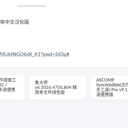
2 简体中文汉化版
gDEAfLrktNGO6xX_A1?pwd=2d3q#
g(文件搜索工
ASCOMP
鲁大师
32 /
Synchredible
v6.1026.4750.804 精
b 多语便携
步工具) Pro v9.
简单文件绿色版
语便携版