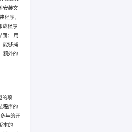
将安装文
安装程序，
 卸载程序
界面： 用
，能够捕
、额外的
类型的项
装程序的
过多年的开
新版本的