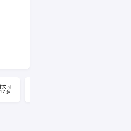
EaseUS Partition
(文件夹同
Master(易我分区大师)
117 多
v20.5.0 Build
202608010610