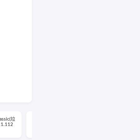
lassic(垃
VueScan(扫描仪增强软
1.112
件) Pro v9.8.56.12 多语
便携版