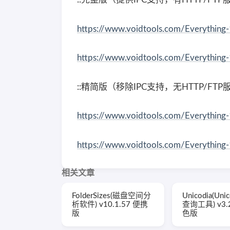
https://www.voidtools.com/Everything-
https://www.voidtools.com/Everything-
::精简版（移除IPC支持，无HTTP/F
https://www.voidtools.com/Everything-
https://www.voidtools.com/Everything-
相关文章
FolderSizes(磁盘空间分
Unicodia(Un
析软件) v10.1.57 便携
查询工具) v3.
版
色版