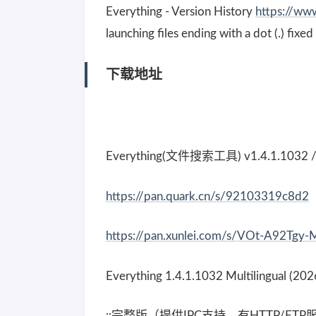
Everything - Version History
https://ww
launching files ending with a dot (.) fixe
下载地址
Everything(文件搜索工具) v1.4.1.1032
https://pan.quark.cn/s/92103319c8d2
https://pan.xunlei.com/s/VOt-A92
Everything 1.4.1.1032 Multilingual (20
::完整版（提供IPC支持，有HTTP/F