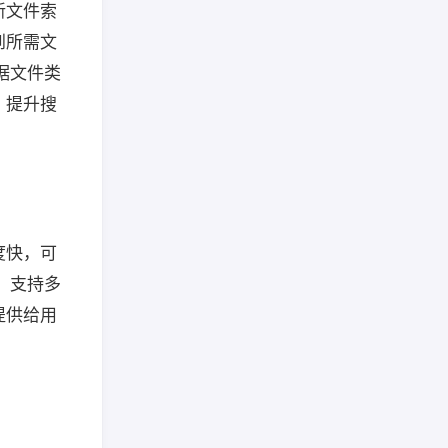
新文件索
到所需文
据文件类
，提升搜
度快，可
 支持多
提供给用