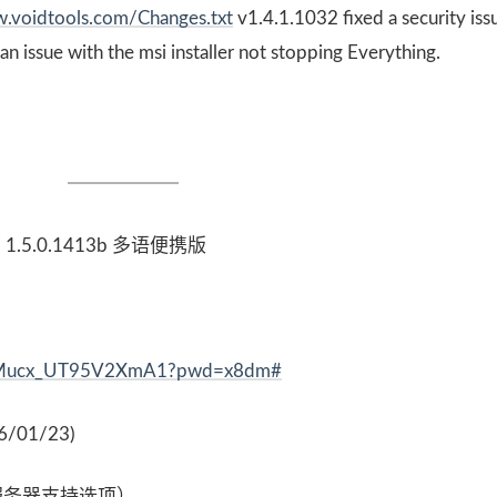
w.voidtools.com/Changes.txt
v1.4.1.1032 fixed a security iss
d an issue with the msi installer not stopping Everything.
 / 1.5.0.1413b 多语便携版
Tgy-Mucx_UT95V2XmA1?pwd=x8dm#
26/01/23)
TP服务器支持选项）