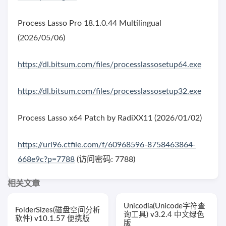
Process Lasso Pro 18.1.0.44 Multilingual
(2026/05/06)
https://dl.bitsum.com/files/processlassosetup64.exe
https://dl.bitsum.com/files/processlassosetup32.exe
Process Lasso x64 Patch by RadiXX11 (2026/01/02)
https://url96.ctfile.com/f/60968596-8758463864-
668e9c?p=7788
(访问密码: 7788)
相关文章
Unicodia(Unicode字符查
FolderSizes(磁盘空间分析
询工具) v3.2.4 中文绿色
软件) v10.1.57 便携版
版