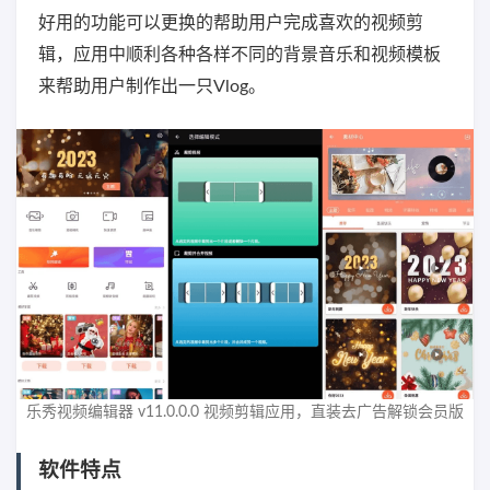
好用的功能可以更换的帮助用户完成喜欢的视频剪
辑，应用中顺利各种各样不同的背景音乐和视频模板
来帮助用户制作出一只Vlog。
乐秀视频编辑器 v11.0.0.0 视频剪辑应用，直装去广告解锁会员版
软件特点