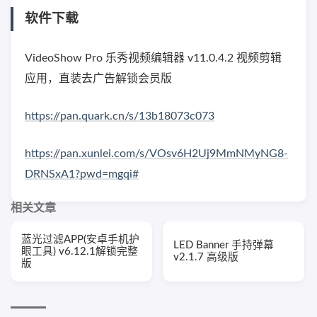
软件下载
VideoShow Pro 乐秀视频编辑器 v11.0.4.2 视频剪辑
应用，直装去广告解锁会员版
https://pan.quark.cn/s/13b18073c073
https://pan.xunlei.com/s/VOsv6H2Uj9MmNMyNG8-
DRNSxA1?pwd=mgqi#
相关文章
蓝光过滤APP(安卓手机护
LED Banner 手持弹幕
眼工具) v6.12.1解锁完整
v2.1.7 高级版
版