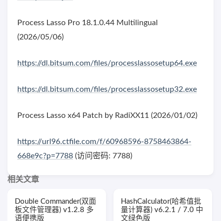
Process Lasso Pro 18.1.0.44 Multilingual
(2026/05/06)
https://dl.bitsum.com/files/processlassosetup64.exe
https://dl.bitsum.com/files/processlassosetup32.exe
Process Lasso x64 Patch by RadiXX11 (2026/01/02)
https://url96.ctfile.com/f/60968596-8758463864-
668e9c?p=7788
(访问密码: 7788)
相关文章
Double Commander(双面
HashCalculator(哈希值批
板文件管理器) v1.2.8 多
量计算器) v6.2.1 / 7.0 中
语便携版
文绿色版