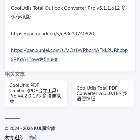
CoolUtils Total Outlook Converter Pro v5.1.1.612 多
语便携版
https://pan.quark.cn/s/c93c3d740920
https://pan.xunlei.com/s/VOsfWPbcMAFkL2URhcbp
xPKdA1?pwd=5huk#
相关文章
CoolUtils PDF
CoolUtils Total PDF
Combine(PDF合并工具)
Converter v6.5.0.189 多
Pro v4.2.0.193 多语便携
语便携版
版
© 2024 - 2026 KUL藏宝库
友情链接:
酷软