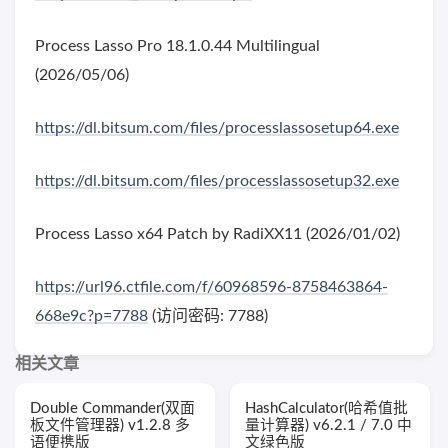
Process Lasso Pro 18.1.0.44 Multilingual
(2026/05/06)
https://dl.bitsum.com/files/processlassosetup64.exe
https://dl.bitsum.com/files/processlassosetup32.exe
Process Lasso x64 Patch by RadiXX11 (2026/01/02)
https://url96.ctfile.com/f/60968596-8758463864-
668e9c?p=7788
(访问密码: 7788)
相关文章
Double Commander(双面
HashCalculator(哈希值批
板文件管理器) v1.2.8 多
量计算器) v6.2.1 / 7.0 中
语便携版
文绿色版