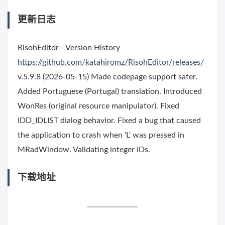
更新日志
RisohEditor - Version History
https://github.com/katahiromz/RisohEditor/releases/
v.5.9.8 (2026-05-15) Made codepage support safer.
Added Portuguese (Portugal) translation. Introduced
WonRes (original resource manipulator). Fixed
IDD_IDLIST dialog behavior. Fixed a bug that caused
the application to crash when ‘L’ was pressed in
MRadWindow. Validating integer IDs.
下载地址