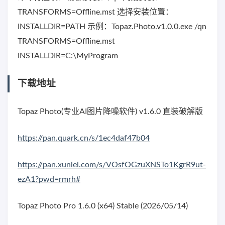
TRANSFORMS=Offline.mst 选择安装位置：
INSTALLDIR=PATH 示例：Topaz.Photo.v1.0.0.exe /qn
TRANSFORMS=Offline.mst
INSTALLDIR=C:\MyProgram
下载地址
Topaz Photo(专业AI图片降噪软件) v1.6.0 直装破解版
https://pan.quark.cn/s/1ec4daf47b04
https://pan.xunlei.com/s/VOsfOGzuXNSTo1KgrR9ut-
ezA1?pwd=rmrh#
Topaz Photo Pro 1.6.0 (x64) Stable (2026/05/14)