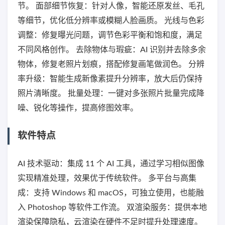
节。 面部细节恢复：针对人像，智能还原发丝、毛孔
等细节，优化低分辨率或模糊人脸画质。 光线与色彩
调整：修复曝光问题，调节色彩平衡和饱和度，满足
不同风格创作。 去除物体与瑕疵：AI 识别并去除多余
物体，修复老照片划痕，搭配修复画笔做润色。 分辨
率升级：智能生成新像素提升分辨率，放大后仍保持
照片清晰度。 批量处理：一键对多张照片批量完成降
噪、锐化等操作，提高修图效率。
软件特点
AI 技术驱动：集成 11 个 AI 工具，通过学习相似图像
实现精准处理，效果优于传统软件。 多平台与高集
成：支持 Windows 和 macOS，可独立使用，也能融
入 Photoshop 等软件工作流。 双渲染服务：提供本地
渲染保障隐私，云渲染在硬件不足时提升处理速度。