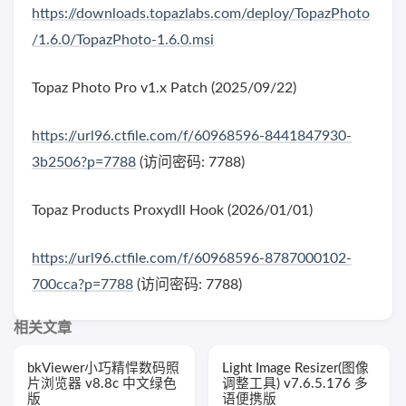
https://downloads.topazlabs.com/deploy/TopazPhoto
/1.6.0/TopazPhoto-1.6.0.msi
Topaz Photo Pro v1.x Patch (2025/09/22)
https://url96.ctfile.com/f/60968596-8441847930-
3b2506?p=7788
(访问密码: 7788)
Topaz Products Proxydll Hook (2026/01/01)
https://url96.ctfile.com/f/60968596-8787000102-
700cca?p=7788
(访问密码: 7788)
相关文章
bkViewer小巧精悍数码照
Light Image Resizer(图像
片浏览器 v8.8c 中文绿色
调整工具) v7.6.5.176 多
版
语便携版