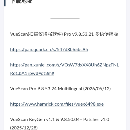
下载地址
VueScan(扫描仪增强软件) Pro v9.8.53.21 多语便携版
https://pan.quark.cn/s/547d8b65bc95
https://pan.xunlei.com/s/VOsW7dxXX8Uh6ZNpzFNL
RdCbA1?pwd=qt3m#
VueScan Pro 9.8.53.24 Multilingual (2026/05/12)
https://www.hamrick.com/files/vuex6498.exe
VueScan KeyGen v1.1 & 9.8.50.04+ Patcher v1.0
(2025/12/28)