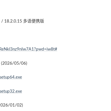
4 / 18.2.0.15 多语便携版
vIReNkl3nz9nIw7A1?pwd=iw8t#
al (2026/05/06)
osetup64.exe
osetup32.exe
(2026/01/02)