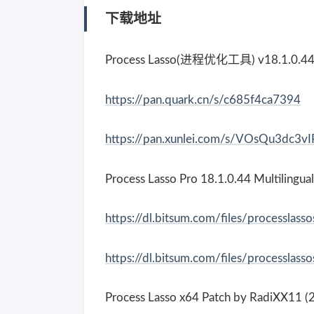
下载地址
Process Lasso(进程优化工具) v18.1.0.4
https://pan.quark.cn/s/c685f4ca7394
https://pan.xunlei.com/s/VOsQu3dc3
Process Lasso Pro 18.1.0.44 Multilingu
https://dl.bitsum.com/files/processlass
https://dl.bitsum.com/files/processlass
Process Lasso x64 Patch by RadiXX11 