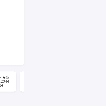
19 专业
WPS Office 2023 专业
12344
增强版 v12.1.0.26899
6)
永久激活版(08.06)