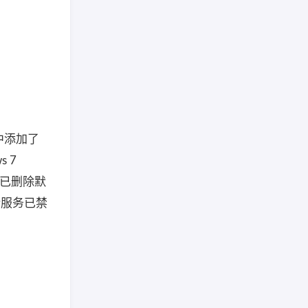
程序中添加了
 7
 - 已删除默
动更新服务已禁