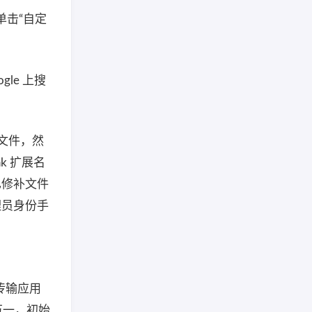
单击“自定
le 上搜
些文件，然
k 扩展名
已修补文件
理员身份手
 传输应用
了以防万一，初始