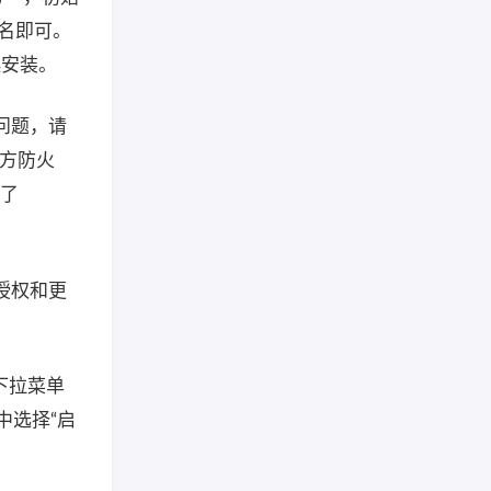
展名即可。
一起安装。
问题，请
三方防火
略了
，授权和更
在下拉菜单
中选择“启