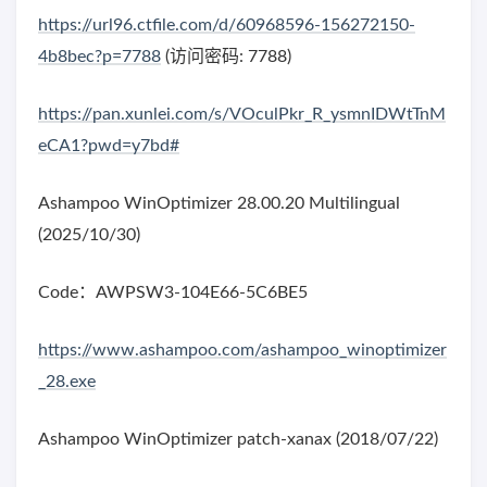
https://url96.ctfile.com/d/60968596-156272150-
4b8bec?p=7788
(访问密码: 7788)
https://pan.xunlei.com/s/VOculPkr_R_ysmnIDWtTnM
eCA1?pwd=y7bd#
Ashampoo WinOptimizer 28.00.20 Multilingual
(2025/10/30)
Code：AWPSW3-104E66-5C6BE5
https://www.ashampoo.com/ashampoo_winoptimizer
_28.exe
Ashampoo WinOptimizer patch-xanax (2018/07/22)