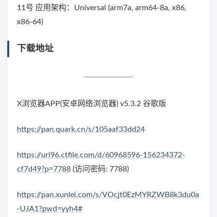
11号 应用架构：Universal (arm7a, arm64-8a, x86,
x86-64)
下载地址
X浏览器APP(安卓网络浏览器) v5.3.2 谷歌版
https://pan.quark.cn/s/105aaf33dd24
https://url96.ctfile.com/d/60968596-156234372-
cf7d49?p=7788
(访问密码: 7788)
https://pan.xunlei.com/s/VOcjt0EzMYRZWB8k3du0a
-UJA1?pwd=yyh4#