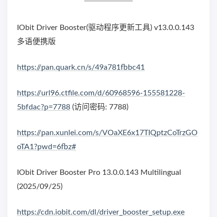
IObit Driver Booster(驱动程序更新工具) v13.0.0.143
多语便携版
https://pan.quark.cn/s/49a781fbbc41
https://url96.ctfile.com/d/60968596-155581228-
5bfdac?p=7788
(访问密码: 7788)
https://pan.xunlei.com/s/VOaXE6x17TIQptzCoTrzGO
oTA1?pwd=6fbz#
IObit Driver Booster Pro 13.0.0.143 Multilingual
(2025/09/25)
https://cdn.iobit.com/dl/driver_booster_setup.exe